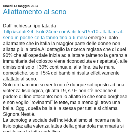
lunedì 13 maggio 2013
Allattamento al seno
Dall'inchiesta riportata da
.
http://salute24.ilsole24ore.com/articles/15510-allattare-al-
seno-in-poche-ce-la-fanno-fino-a-6-mesi
emerge il dato
allarmante che in Italia la maggior parte delle donne non
allatta più la prole.Al dettaglio la ricerca registra che di quel
90% che all'ospedale inizia ad allattare (almeno la garanzia
immunitaria del colostro viene riconosciuta e rispettata), alle
dimissioni solo il 30% continua e, alla fine, tra le mura
domestiche, solo il 5% dei bambini risulta effettivamente
allattato al seno.
Solo un bambino su venti non è dunque sottoposto ad una
violenza fisiologica, gli altri 19, si! E non c'è neanche il
pudore di fine ottocento: non lo allatto io che sono borghese
e non voglio "rovinarmi" le tette, ma almeno gli trovo una
balia. Oggi, quella balia è la stessa per tutti e si chiama
Signora Nestlé.
La tecnologia sociale dell'individualismo si incarna nella
fisiologia: alla valenza lattea della ghiandola mammaria si
sostituisce la tetta seduttiva.