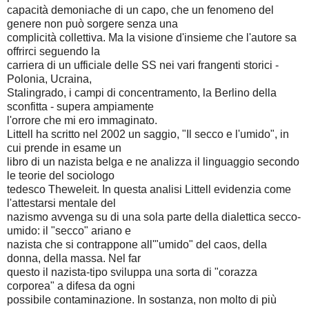
capacità demoniache di un capo, che un fenomeno del
genere non può sorgere senza una
complicità collettiva. Ma la visione d'insieme che l'autore sa
offrirci seguendo la
carriera di un ufficiale delle SS nei vari frangenti storici -
Polonia, Ucraina,
Stalingrado, i campi di concentramento, la Berlino della
sconfitta - supera ampiamente
l'orrore che mi ero immaginato.
Littell ha scritto nel 2002 un saggio, "Il secco e l'umido", in
cui prende in esame un
libro di un nazista belga e ne analizza il linguaggio secondo
le teorie del sociologo
tedesco Theweleit. In questa analisi Littell evidenzia come
l'attestarsi mentale del
nazismo avvenga su di una sola parte della dialettica secco-
umido: il "secco" ariano e
nazista che si contrappone all'"umido" del caos, della
donna, della massa. Nel far
questo il nazista-tipo sviluppa una sorta di "corazza
corporea" a difesa da ogni
possibile contaminazione. In sostanza, non molto di più