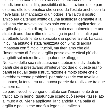
condizione di umidità, possibilità di traspirazione delle pareti
esterne, effetto cromatico che ci ricorda l'estate anche con la
neve fuori, la mancanza di un odore. Tra l'altro il nostro
amico era da tempo afflitto da una fastidiosa dermatite alla
schiena che trovava sollievo solo con delle applicazioni di
argilla (la pastella di argilla, spalmata manualmente per uno
strato di uno-due millimetri, asciuga in pochi minuti e poi
altrettanto facilmente si sbriciola e si spolvera via). La casa
in cui ha abitato è stata realizzata con 5 mc di argilla
impastata con 5 mc di trucioli, ma riteniamo che già
l'inserimento di 2 mc di argilla possa avere effetti più che
tangibili sul microclima di qualunque alloggio.
Nel caso della sua ristrutturazione abbiamo individuato tre
pareti che si prestavano all'intervento: due di queste erano
pareti residuali della ristrutturazione e molto storte che ci
avrebbero creato problemi per raddrizzarle con tavelle e
intonaco, la terza era una nuova parete da realizzare tra due
camere da letto.
Le pareti vecchie vengono trattate con l'inserimento di un
tralicciato in legno (qualunque scarto può servire) tassellato
al muro a cui viene applicata, lanciandola, una palla di
argilla e paglia che andrà a legarsi al traliccio.