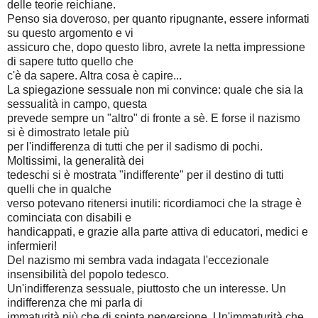
delle teorie reichiane.
Penso sia doveroso, per quanto ripugnante, essere informati
su questo argomento e vi
assicuro che, dopo questo libro, avrete la netta impressione
di sapere tutto quello che
c'è da sapere. Altra cosa è capire...
La spiegazione sessuale non mi convince: quale che sia la
sessualità in campo, questa
prevede sempre un "altro" di fronte a sè. E forse il nazismo
si è dimostrato letale più
per l'indifferenza di tutti che per il sadismo di pochi.
Moltissimi, la generalità dei
tedeschi si è mostrata "indifferente" per il destino di tutti
quelli che in qualche
verso potevano ritenersi inutili: ricordiamoci che la strage è
cominciata con disabili e
handicappati, e grazie alla parte attiva di educatori, medici e
infermieri!
Del nazismo mi sembra vada indagata l'eccezionale
insensibilità del popolo tedesco.
Un'indifferenza sessuale, piuttosto che un interesse. Un
indifferenza che mi parla di
immaturità più che di spinta perversione. Un'immaturità che